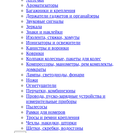
Ароматизаторы
Багажники и крепления
Держатели гаджетов и органайзеры
Звуковые сигналы
Зеркала
Знаки и наклейки
Изолента, стяжки, хомуты
Ионизаторы и освежители
Канистры и воронки
Коврики
Колпаки колесные, пакеты для колес
Компрессоры, манометры, рем комплекты,
домкраты
Лампы, светодиоды, фонари
Ножи
Огнетушители
Перчатки, комбинезоны
Провода, пуско-зарядные устройства и
измерительные приборы
Пылесосы
Рамки для номеров
Тросы и ремни крепления
Чехлы, накидки, шторки
Щетки, скребки, водосгоны