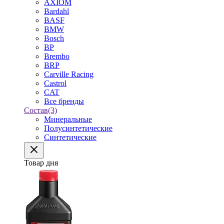
AXIOM
Bardahl
BASF
BMW
Bosch
BP
Brembo
BRP
Carville Racing
Castrol
CAT
Все бренды
Состав
(3)
Минеральные
Полусинтетические
Синтетические
Товар дня