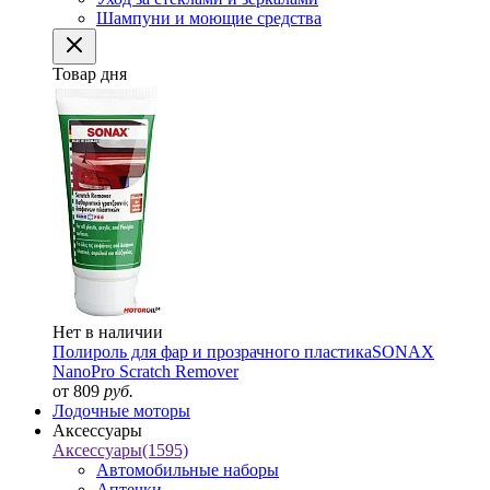
Шампуни и моющие средства
Товар дня
Нет в наличии
Полироль для фар и прозрачного пластика
SONAX
NanoPro Scratch Remover
от 809
руб.
Лодочные моторы
Аксессуары
Аксессуары
(1595)
Автомобильные наборы
Аптечки