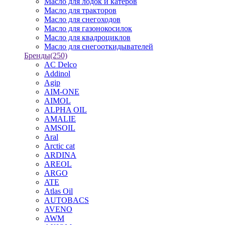
Масло для лодок и катеров
Масло для тракторов
Масло для снегоходов
Масло для газонокосилок
Масло для квадроциклов
Масло для снегооткидывателей
Бренды
(250)
AC Delco
Addinol
Agip
AIM-ONE
AIMOL
ALPHA OIL
AMALIE
AMSOIL
Aral
Arctic cat
ARDINA
AREOL
ARGO
ATE
Atlas Oil
AUTOBACS
AVENO
AWM