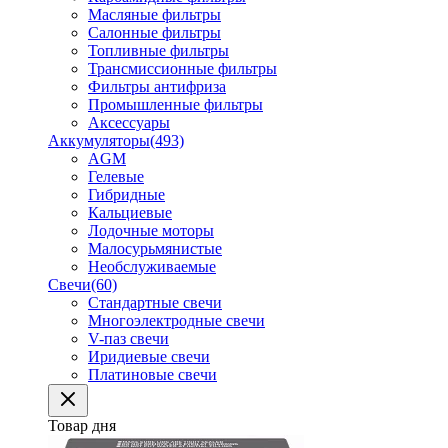
Масляные фильтры
Салонные фильтры
Топливные фильтры
Трансмиссионные фильтры
Фильтры антифриза
Промышленные фильтры
Аксессуары
Аккумуляторы
(493)
AGM
Гелевые
Гибридные
Кальциевые
Лодочные моторы
Малосурьмянистые
Необслуживаемые
Свечи
(60)
Стандартные свечи
Многоэлектродные свечи
V-паз свечи
Иридиевые свечи
Платиновые свечи
Товар дня