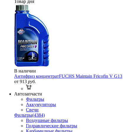
Товар дня
В наличии
Антифриз концентрат
FUCHS Maintain Fricofin V G13
от 913
руб.
Автозапчасти
Фильтры
Аккумуляторы
Свечи
Фильтры
(4384)
Воздушные фильтры
Гидравлические фильтры
Карбамидные фильтры