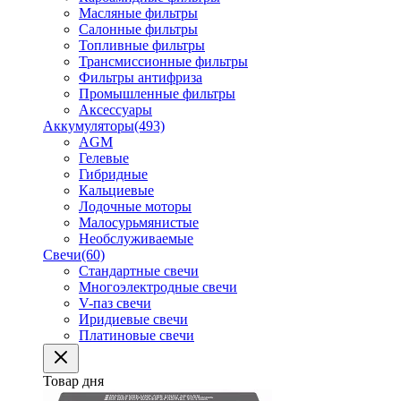
Масляные фильтры
Салонные фильтры
Топливные фильтры
Трансмиссионные фильтры
Фильтры антифриза
Промышленные фильтры
Аксессуары
Аккумуляторы
(493)
AGM
Гелевые
Гибридные
Кальциевые
Лодочные моторы
Малосурьмянистые
Необслуживаемые
Свечи
(60)
Стандартные свечи
Многоэлектродные свечи
V-паз свечи
Иридиевые свечи
Платиновые свечи
Товар дня