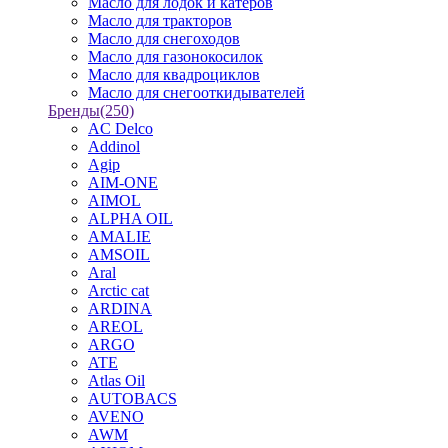
Масло для лодок и катеров
Масло для тракторов
Масло для снегоходов
Масло для газонокосилок
Масло для квадроциклов
Масло для снегооткидывателей
Бренды
(250)
AC Delco
Addinol
Agip
AIM-ONE
AIMOL
ALPHA OIL
AMALIE
AMSOIL
Aral
Arctic cat
ARDINA
AREOL
ARGO
ATE
Atlas Oil
AUTOBACS
AVENO
AWM