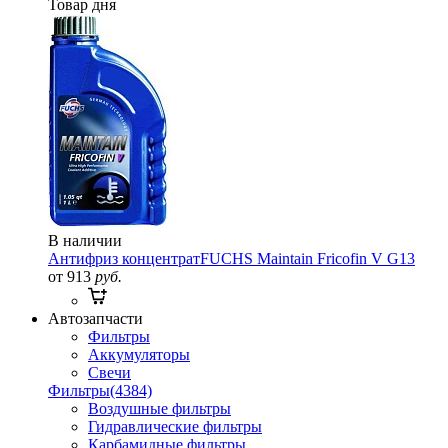
Товар дня
В наличии
Антифриз концентрат
FUCHS Maintain Fricofin V G13
от 913
руб.
Автозапчасти
Фильтры
Аккумуляторы
Свечи
Фильтры
(4384)
Воздушные фильтры
Гидравлические фильтры
Карбамидные фильтры