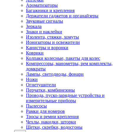
Ароматизаторы
Багажники и крепления
Держатели гаджетов и органайзеры
Звуковые сигналы
Зеркала
Знаки и наклейки
Изолента, стяжки, хомуты
Ионизаторы и освежители
Канистры и воронки
Коврики
Колпаки колесные, пакеты для колес
Компрессоры, манометры, рем комплекты,
домкраты
Лампы, светодиоды, фонари
Ножи
Огнетушители
Перчатки, комбинезоны
Провода, пуско-зарядные устройства и
измерительные приборы
Пылесосы
Рамки для номеров
Тросы и ремни крепления
Чехлы, накидки, шторки
Щетки, скребки, водосгоны