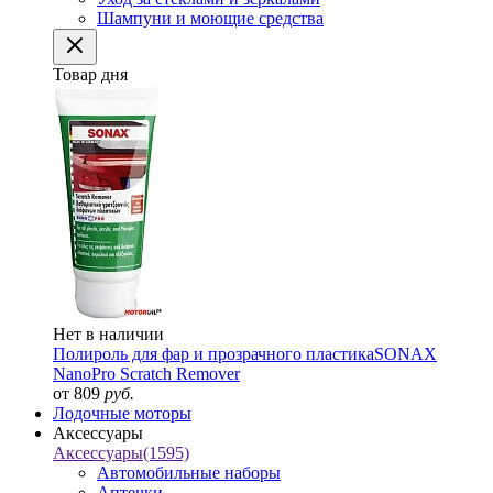
Шампуни и моющие средства
Товар дня
Нет в наличии
Полироль для фар и прозрачного пластика
SONAX
NanoPro Scratch Remover
от 809
руб.
Лодочные моторы
Аксессуары
Аксессуары
(1595)
Автомобильные наборы
Аптечки