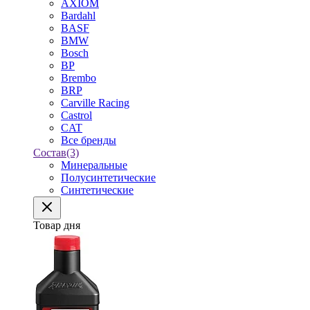
AXIOM
Bardahl
BASF
BMW
Bosch
BP
Brembo
BRP
Carville Racing
Castrol
CAT
Все бренды
Состав
(3)
Минеральные
Полусинтетические
Синтетические
Товар дня