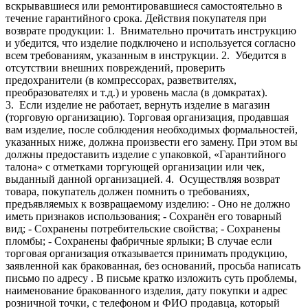
вскрывавшиеся или ремонтировавшиеся самостоятельно в
течение гарантийного срока.
Действия покупателя при
возврате продукции:
1. Внимательно прочитать инструкцию
и убедится, что изделие подключено и используется согласно
всем требованиям, указанным в инструкции.
2. Убедится в
отсутствии внешних повреждений, проверить
предохранители (в компрессорах, разветвителях,
преобразователях и т.д.) и уровень масла (в домкратах).
3. Если изделие не работает, вернуть изделие в магазин
(торговую организацию). Торговая организация, продавшая
вам изделие, после соблюдения необходимых формальностей,
указанных ниже, должна произвести его замену. При этом вы
должны предоставить изделие с упаковкой, «Гарантийного
талона» с отметками торгующей организации или чек,
выданный данной организацией.
4. Осуществляя возврат
товара, покупатель должен помнить о требованиях,
предъявляемых к возвращаемому изделию:
- Оно не должно
иметь признаков использования;
- Сохранён его товарный
вид;
- Сохранены потребительские свойства;
- Сохранены
пломбы;
- Сохранены фабричные ярлыки;
В случае если
торговая организация отказывается принимать продукцию,
заявленной как бракованная, без оснований, просьба написать
письмо по адресу
. В письме кратко изложить суть проблемы,
наименование бракованного изделия, дату покупки и адрес
розничной точки, с телефоном и ФИО продавца, который