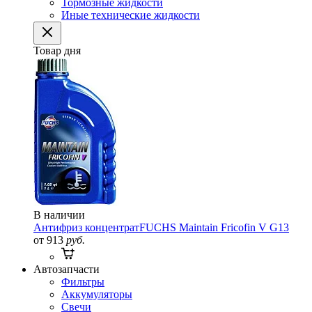
Тормозные жидкости
Иные технические жидкости
Товар дня
В наличии
Антифриз концентрат
FUCHS Maintain Fricofin V G13
от 913
руб.
Автозапчасти
Фильтры
Аккумуляторы
Свечи