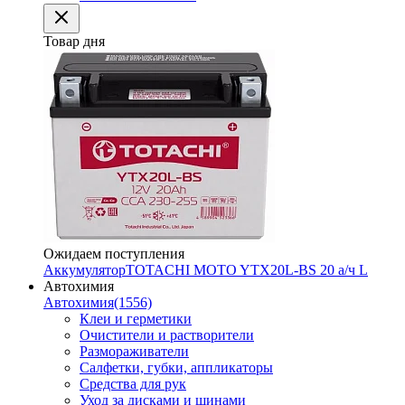
Товар дня
Ожидаем поступления
Аккумулятор
TOTACHI MOTO YTX20L-BS 20 а/ч L
Автохимия
Автохимия
(1556)
Клеи и герметики
Очистители и растворители
Размораживатели
Салфетки, губки, аппликаторы
Средства для рук
Уход за дисками и шинами