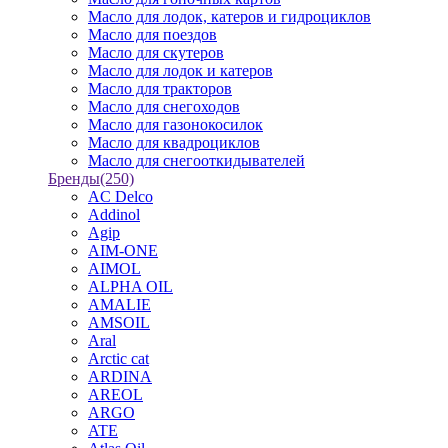
Масло для лодок, катеров и гидроциклов
Масло для поездов
Масло для скутеров
Масло для лодок и катеров
Масло для тракторов
Масло для снегоходов
Масло для газонокосилок
Масло для квадроциклов
Масло для снегооткидывателей
Бренды
(250)
AC Delco
Addinol
Agip
AIM-ONE
AIMOL
ALPHA OIL
AMALIE
AMSOIL
Aral
Arctic cat
ARDINA
AREOL
ARGO
ATE