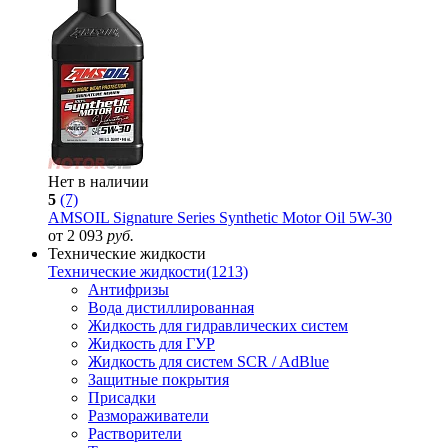
Нет в наличии
5
(7)
AMSOIL Signature Series Synthetic Motor Oil 5W-30
от 2 093
руб.
Технические жидкости
Технические жидкости
(1213)
Антифризы
Вода дистиллированная
Жидкость для гидравлических систем
Жидкость для ГУР
Жидкость для систем SCR / AdBlue
Защитные покрытия
Присадки
Размораживатели
Растворители