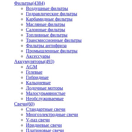
Фильтры
(4384)
Воздушные фильтры
Гидравлические фильтры
Карбамидные фильтры
Масляные фильтры
Салонные фильтры
Топливные фильтры
Трансмиссионные фильтры
Фильтры антифриза
Промышленные фильтры
Аксессуары
Аккумуляторы
(493)
AGM
Гелевые
Гибридные
Кальциевые
Лодочные моторы
Малосурьмянистые
Необслуживаемые
Свечи
(60)
Стандартные свечи
Многоэлектродные свечи
V-паз свечи
Иридиевые свечи
Платиновые свечи