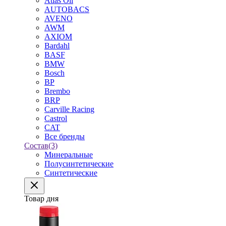
Atlas Oil
AUTOBACS
AVENO
AWM
AXIOM
Bardahl
BASF
BMW
Bosch
BP
Brembo
BRP
Carville Racing
Castrol
CAT
Все бренды
Состав
(3)
Минеральные
Полусинтетические
Синтетические
Товар дня