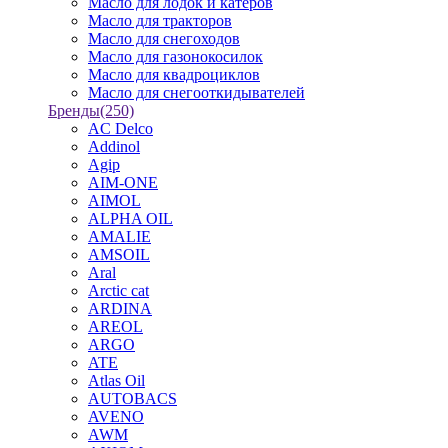
Масло для лодок и катеров
Масло для тракторов
Масло для снегоходов
Масло для газонокосилок
Масло для квадроциклов
Масло для снегооткидывателей
Бренды
(250)
AC Delco
Addinol
Agip
AIM-ONE
AIMOL
ALPHA OIL
AMALIE
AMSOIL
Aral
Arctic cat
ARDINA
AREOL
ARGO
ATE
Atlas Oil
AUTOBACS
AVENO
AWM