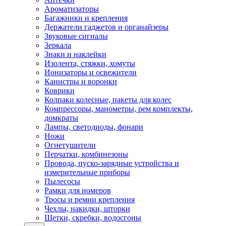
Ароматизаторы
Багажники и крепления
Держатели гаджетов и органайзеры
Звуковые сигналы
Зеркала
Знаки и наклейки
Изолента, стяжки, хомуты
Ионизаторы и освежители
Канистры и воронки
Коврики
Колпаки колесные, пакеты для колес
Компрессоры, манометры, рем комплекты,
домкраты
Лампы, светодиоды, фонари
Ножи
Огнетушители
Перчатки, комбинезоны
Провода, пуско-зарядные устройства и
измерительные приборы
Пылесосы
Рамки для номеров
Тросы и ремни крепления
Чехлы, накидки, шторки
Щетки, скребки, водосгоны