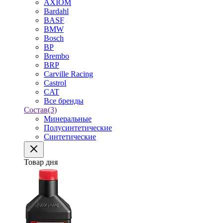
AXIOM
Bardahl
BASF
BMW
Bosch
BP
Brembo
BRP
Carville Racing
Castrol
CAT
Все бренды
Состав
(3)
Минеральные
Полусинтетические
Синтетические
Товар дня