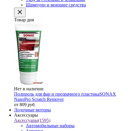
Шампуни и моющие средства
Товар дня
Нет в наличии
Полироль для фар и прозрачного пластика
SONAX
NanoPro Scratch Remover
от 809
руб.
Лодочные моторы
Аксессуары
Аксессуары
(1595)
Автомобильные наборы
Аптечки