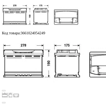
Код товара:
3661024054249