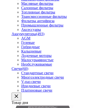
Масляные фильтры
Салонные фильтры
Топливные фильтры
Трансмиссионные фильтры
Фильтры антифриза
Промышленные фильтры
Аксессуары
Аккумуляторы
(493)
AGM
Гелевые
Гибридные
Кальциевые
Лодочные моторы
Малосурьмянистые
Необслуживаемые
Свечи
(60)
Стандартные свечи
Многоэлектродные свечи
V-паз свечи
Иридиевые свечи
Платиновые свечи
Товар дня