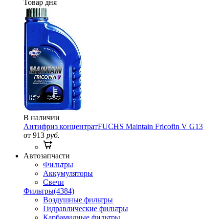
Товар дня
В наличии
Антифриз концентрат
FUCHS Maintain Fricofin V G13
от 913
руб.
Автозапчасти
Фильтры
Аккумуляторы
Свечи
Фильтры
(4384)
Воздушные фильтры
Гидравлические фильтры
Карбамидные фильтры