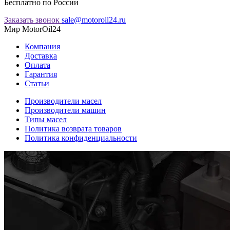
Бесплатно по России
Заказать звонок
sale@motoroil24.ru
Мир MotorOil24
Компания
Доставка
Оплата
Гарантия
Статьи
Производители масел
Производители машин
Типы масел
Политика возврата товаров
Политика конфиденциальности