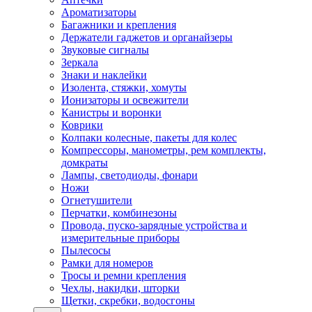
Ароматизаторы
Багажники и крепления
Держатели гаджетов и органайзеры
Звуковые сигналы
Зеркала
Знаки и наклейки
Изолента, стяжки, хомуты
Ионизаторы и освежители
Канистры и воронки
Коврики
Колпаки колесные, пакеты для колес
Компрессоры, манометры, рем комплекты,
домкраты
Лампы, светодиоды, фонари
Ножи
Огнетушители
Перчатки, комбинезоны
Провода, пуско-зарядные устройства и
измерительные приборы
Пылесосы
Рамки для номеров
Тросы и ремни крепления
Чехлы, накидки, шторки
Щетки, скребки, водосгоны