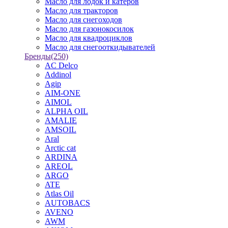
Масло для лодок и катеров
Масло для тракторов
Масло для снегоходов
Масло для газонокосилок
Масло для квадроциклов
Масло для снегооткидывателей
Бренды
(250)
AC Delco
Addinol
Agip
AIM-ONE
AIMOL
ALPHA OIL
AMALIE
AMSOIL
Aral
Arctic cat
ARDINA
AREOL
ARGO
ATE
Atlas Oil
AUTOBACS
AVENO
AWM