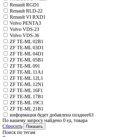
Renault RGD
1
Renault RLD-2
2
Renault VI RXD
1
Volvo PENTA
3
Volvo VDS-2
3
Volvo VDS-3
6
ZF TE-ML 02B
1
ZF TE-ML 03D
1
ZF TE-ML 04D
1
ZF TE-ML 05B
1
ZF TE-ML 09
1
ZF TE-ML 11A
1
ZF TE-ML 12L
1
ZF TE-ML 12N
1
ZF TE-ML 16F
1
ZF TE-ML 17B
1
ZF TE-ML 19C
1
ZF TE-ML 21B
1
информация будет добавлена позднее
63
По вашему запросу найдено
0
ед. товара
Сбросить
Поиск по тегам