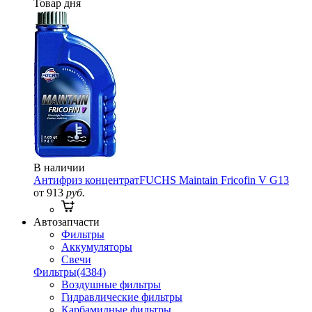
Товар дня
В наличии
Антифриз концентрат
FUCHS Maintain Fricofin V G13
от 913
руб.
Автозапчасти
Фильтры
Аккумуляторы
Свечи
Фильтры
(4384)
Воздушные фильтры
Гидравлические фильтры
Карбамидные фильтры