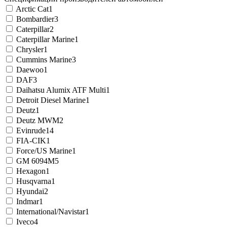
Arctic Cat
1
Bombardier
3
Caterpillar
2
Caterpillar Marine
1
Chrysler
1
Cummins Marine
3
Daewoo
1
DAF
3
Daihatsu Alumix ATF Multi
1
Detroit Diesel Marine
1
Deutz
1
Deutz MWM
2
Evinrude
14
FIA-CIK
1
Force/US Marine
1
GM 6094M
5
Hexagon
1
Husqvarna
1
Hyundai
2
Indmar
1
International/Navistar
1
Iveco
4