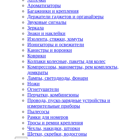
Ароматизаторы
Багажники и крепления
Держатели гаджетов и органайзеры
Звуковые сигналы
Зеркала
Знаки и наклейки
Изолента, стяжки, хомуты
Ионизаторы и освежители
Канистры и воронки
Коврики
Колпаки колесные, пакеты для колес
Компрессоры, манометры, рем комплекты,
домкраты
Лампы, светодиоды, фонари
Ножи
Огнетушители
Перчатки, комбинезоны
Провода, пуско-зарядные устройства и
измерительные приборы
Пылесосы
Рамки для номеров
Тросы и ремни крепления
Чехлы, накидки, шторки
Щетки, скребки, водосгоны