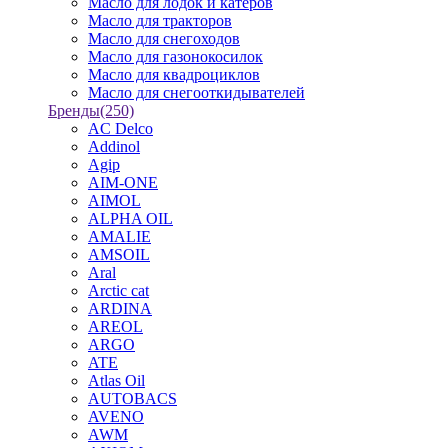
Масло для лодок и катеров
Масло для тракторов
Масло для снегоходов
Масло для газонокосилок
Масло для квадроциклов
Масло для снегооткидывателей
Бренды
(250)
AC Delco
Addinol
Agip
AIM-ONE
AIMOL
ALPHA OIL
AMALIE
AMSOIL
Aral
Arctic cat
ARDINA
AREOL
ARGO
ATE
Atlas Oil
AUTOBACS
AVENO
AWM