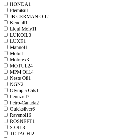
HONDA
1
Idemitsu
1
JB GERMAN OIL
1
Kendall
1
Liqui Moly
11
LUKOIL
3
LUXE
1
Mannol
1
Mobil
1
Motorex
3
MOTUL
24
MPM Oil
14
Neste Oil
1
NGN
2
Olympia Oils
1
Pennzoil
7
Petro-Canada
2
Quicksilver
6
Ravenol
16
ROSNEFT
1
S-OIL
3
TOTACHI
2