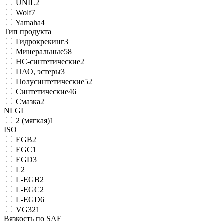
UNIL
2
Wolf
7
Yamaha
4
Тип продукта
Гидрокрекинг
3
Минеральные
58
НС-синтетические
2
ПАО, эстеры
3
Полусинтетические
52
Синтетические
46
Смазка
2
NLGI
2 (мягкая)
1
ISO
EGB
2
EGC
1
EGD
3
L
2
L-EGB
2
L-EGC
2
L-EGD
6
VG32
1
Вязкость по SAE