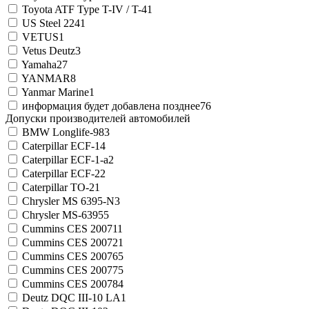
Toyota ATF Type T-IV / T-4
1
US Steel 224
1
VETUS
1
Vetus Deutz
3
Yamaha
27
YANMAR
8
Yanmar Marine
1
информация будет добавлена позднее
76
Допуски производителей автомобилей
BMW Longlife-98
3
Caterpillar ECF-1
4
Caterpillar ECF-1-a
2
Caterpillar ECF-2
2
Caterpillar TO-2
1
Chrysler MS 6395-N
3
Chrysler MS-6395
5
Cummins CES 20071
1
Cummins CES 20072
1
Cummins CES 20076
5
Cummins CES 20077
5
Cummins CES 20078
4
Deutz DQC III-10 LA
1