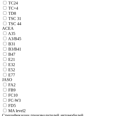
TC
24
TC+
4
TD
8
TSC 3
1
TSC 4
4
ACEA
A3
5
A3/B4
5
B3
1
B3/B4
1
B4
7
E2
1
E3
2
E5
2
E7
7
JASO
FA
2
FB
9
FC
10
FC-W
3
FD
5
MA level
2
Спецификации производителей автомобилей