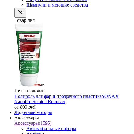
Шампуни и моющие средства
Товар дня
Нет в наличии
Полироль для фар и прозрачного пластика
SONAX
NanoPro Scratch Remover
от 809
руб.
Лодочные моторы
Аксессуары
Аксессуары
(1595)
Автомобильные наборы
Аптечки