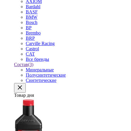
AXIOM
Bardahl
BASF
BMW
Bosch
BP
Brembo
BRP
Carville Racing
Castrol
CAT
Все бренды
Состав
(3)
Минеральные
Полусинтетические
Синтетические
Товар дня