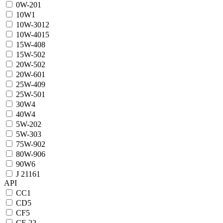
0W-20
1
10W
1
10W-30
12
10W-40
15
15W-40
8
15W-50
2
20W-50
2
20W-60
1
25W-40
9
25W-50
1
30W
4
40W
4
5W-20
2
5W-30
3
75W-90
2
80W-90
6
90W
6
J 2116
1
API
CC
1
CD
5
CF
5
CF-2
2