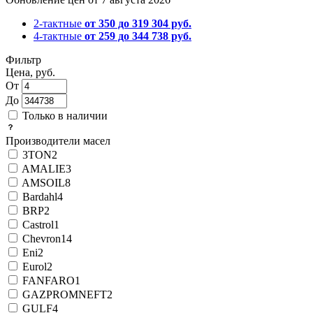
2-тактные
от 350 до 319 304 руб.
4-тактные
от 259 до 344 738 руб.
Фильтр
Цена, руб.
От
До
Только в наличии
Производители масел
3TON
2
AMALIE
3
AMSOIL
8
Bardahl
4
BRP
2
Castrol
1
Chevron
14
Eni
2
Eurol
2
FANFARO
1
GAZPROMNEFT
2
GULF
4