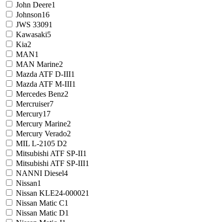
John Deere
1
Johnson
16
JWS 3309
1
Kawasaki
5
Kia
2
MAN
1
MAN Marine
2
Mazda ATF D-III
1
Mazda ATF M-III
1
Mercedes Benz
2
Mercruiser
7
Mercury
17
Mercury Marine
2
Mercury Verado
2
MIL L-2105 D
2
Mitsubishi ATF SP-II
1
Mitsubishi ATF SP-III
1
NANNI Diesel
4
Nissan
1
Nissan KLE24-00002
1
Nissan Matic C
1
Nissan Matic D
1