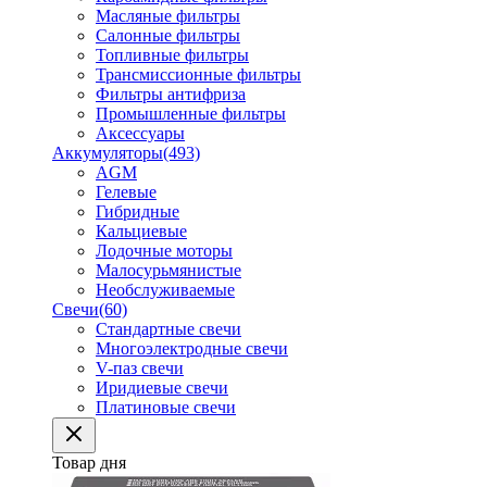
Масляные фильтры
Салонные фильтры
Топливные фильтры
Трансмиссионные фильтры
Фильтры антифриза
Промышленные фильтры
Аксессуары
Аккумуляторы
(493)
AGM
Гелевые
Гибридные
Кальциевые
Лодочные моторы
Малосурьмянистые
Необслуживаемые
Свечи
(60)
Стандартные свечи
Многоэлектродные свечи
V-паз свечи
Иридиевые свечи
Платиновые свечи
Товар дня