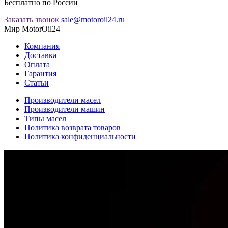
Бесплатно по России
Заказать звонок
sale@motoroil24.ru
Мир MotorOil24
Компания
Доставка
Оплата
Гарантия
Статьи
Производители масел
Производители машин
Типы масел
Политика возврата товаров
Политика конфиденциальности