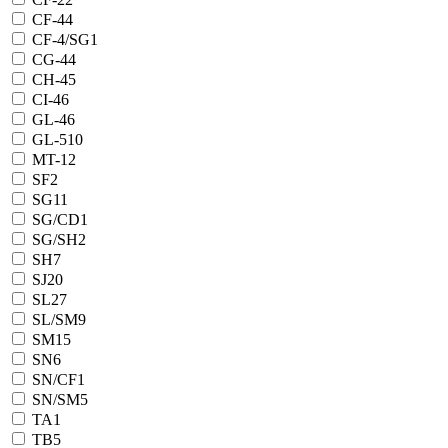
CF-4
4
CF-4/SG
1
CG-4
4
CH-4
5
CI-4
6
GL-4
6
GL-5
10
MT-1
2
SF
2
SG
11
SG/CD
1
SG/SH
2
SH
7
SJ
20
SL
27
SL/SM
9
SM
15
SN
6
SN/CF
1
SN/SM
5
TA
1
TB
5