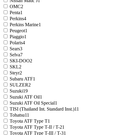
Nissan Matic J
1
OMC
2
Penta
1
Perkins
4
Perkins Marine
1
Peugeot
1
Piaggio
1
Polaris
4
Sears
3
Selva
7
SKI-DOO
2
SKL
2
Steyr
2
Subaru ATF
1
SULZER
2
Suzuki
19
Suzuki ATF Oil
1
Suzuki ATF Oil Special
1
TISI (Thailand Int. Standard Inst.)
11
Tohatsu
11
Toyota ATF Type T
1
Toyota ATF Type T-II / T-2
1
Toyota ATF Type T-III / T-3
1