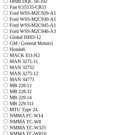
Deutz DQC III-10
2
Fiat 9.55535-CR1
1
Ford WSS-M2C929-A
1
Ford WSS-M2C930-A
1
Ford WSS-M2C945-A
1
Ford WSS-M2C946-A
3
Global DHD-1
2
GM / General Motors
1
Honda
6
MACK EO-N
2
MAN 3271-1
1
MAN 3275
2
MAN 3275-1
2
MAN 3477
1
MB 228.1
2
MB 228.3
2
MB 229.1
4
MB 229.51
1
MTU Type 2
4
NMMA FC-W
14
NMMA TC-W
8
NMMA TC-W3
25
NMMA TC-WII
10