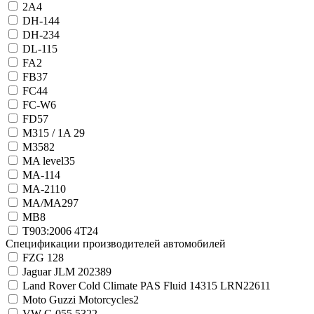
2А
4
DH-1
44
DH-2
34
DL-1
15
FA
2
FB
37
FC
44
FC-W
6
FD
57
M315 / 1A
29
M358
2
MA level
35
MA-1
14
MA-2
110
MA/MA2
97
MB
8
T903:2006 4T
24
Спецификации производителей автомобилей
FZG 12
8
Jaguar JLM 20238
9
Land Rover Cold Climate PAS Fluid 14315 LRN2261
1
Moto Guzzi Motorcycles
2
VW G 055 532
2