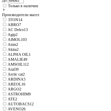
До
Только в наличии
Производители масел
3TON
14
ABRO
7
AC Delco
13
Agip
2
AIMOL
103
Aisin
2
Akira
2
ALPHA OIL
1
AMALIE
49
AMSOIL
112
Aral
39
Arctic cat
2
ARDINA
5
AREOL
16
ARGO
2
ASTROHIM
9
ATE
2
AUTOBACS
12
AVENO
26