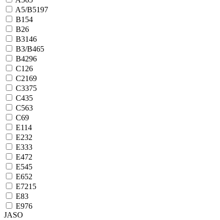
A5/B5
197
B1
54
B2
6
B3
146
B3/B4
65
B4
296
C1
26
C2
169
C3
375
C4
35
C5
63
C6
9
E11
4
E2
32
E3
33
E4
72
E5
45
E6
52
E7
215
E8
3
E9
76
JASO