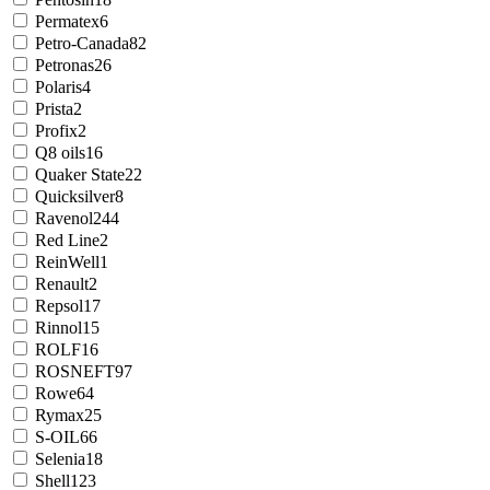
Permatex
6
Petro-Canada
82
Petronas
26
Polaris
4
Prista
2
Profix
2
Q8 oils
16
Quaker State
22
Quicksilver
8
Ravenol
244
Red Line
2
ReinWell
1
Renault
2
Repsol
17
Rinnol
15
ROLF
16
ROSNEFT
97
Rowe
64
Rymax
25
S-OIL
66
Selenia
18
Shell
123