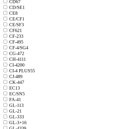
CD
67
CD/SE
1
CE
8
CE/CF
1
CE/SF
3
CF
621
CF-2
33
CF-4
95
CF-4/SG
4
CG-4
72
CH-4
111
CI-4
200
CI-4 PLUS
55
CJ-4
89
CK-4
47
EC
13
EC/SN
5
FA-4
1
GL-1
13
GL-2
1
GL-3
33
GL-3+
16
GL-4
339