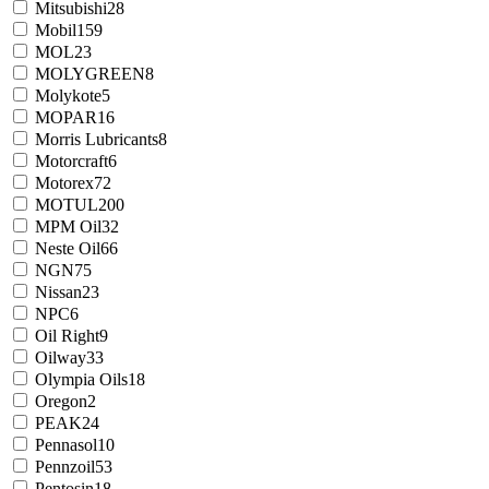
Mitsubishi
28
Mobil
159
MOL
23
MOLYGREEN
8
Molykote
5
MOPAR
16
Morris Lubricants
8
Motorcraft
6
Motorex
72
MOTUL
200
MPM Oil
32
Neste Oil
66
NGN
75
Nissan
23
NPC
6
Oil Right
9
Oilway
33
Olympia Oils
18
Oregon
2
PEAK
24
Pennasol
10
Pennzoil
53
Pentosin
18