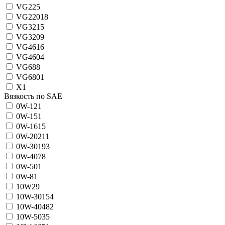
VG22
5
VG220
18
VG32
15
VG320
9
VG46
16
VG460
4
VG68
8
VG680
1
X
1
Вязкость по SAE
0W-12
1
0W-15
1
0W-16
15
0W-20
211
0W-30
193
0W-40
78
0W-50
1
0W-8
1
10W
29
10W-30
154
10W-40
482
10W-50
35