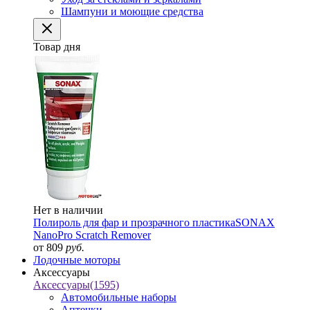
Шампуни и моющие средства
Товар дня
Нет в наличии
Полироль для фар и прозрачного пластика
SONAX
NanoPro Scratch Remover
от 809
руб.
Лодочные моторы
Аксессуары
Аксессуары
(1595)
Автомобильные наборы
Аптечки