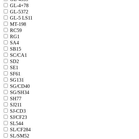
GL-4+
78
GL-5
372
GL-5 LS
11
MT-1
98
RC
59
RG
1
SA
4
SB
15
SC/CA
1
SD
2
SE
1
SF
61
SG
131
SG/CD
40
SG/SH
34
SH
77
SJ
211
SJ-CD
3
SJ/CF
23
SL
544
SL/CF
284
SL/SM
52