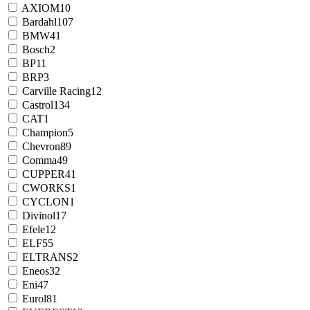
AXIOM
10
Bardahl
107
BMW
41
Bosch
2
BP
11
BRP
3
Carville Racing
12
Castrol
134
CAT
1
Champion
5
Chevron
89
Comma
49
CUPPER
41
CWORKS
1
CYCLON
1
Divinol
17
Efele
12
ELF
55
ELTRANS
2
Eneos
32
Eni
47
Eurol
81