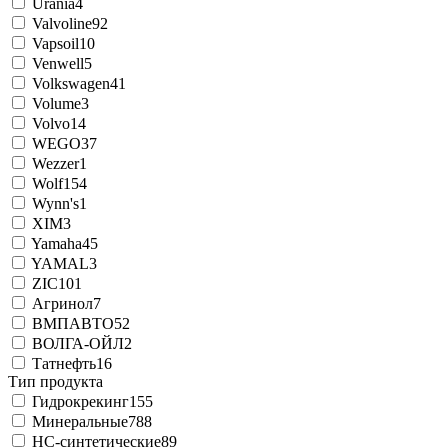
Urania
4
Valvoline
92
Vapsoil
10
Venwell
5
Volkswagen
41
Volume
3
Volvo
14
WEGO
37
Wezzer
1
Wolf
154
Wynn's
1
XIM
3
Yamaha
45
YAMAL
3
ZIC
101
Агринол
7
ВМПАВТО
52
ВОЛГА-ОЙЛ
2
Татнефть
16
Тип продукта
Гидрокрекинг
155
Минеральные
788
НС-синтетические
89