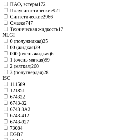
ПАО, эстеры
172
Полусинтетические
921
Синтетические
2966
Смазка
747
Техническая жидкость
17
NLGI
0 (полужидкая)
25
00 (жидкая)
39
000 (очень жидкая)
6
1 (очень мягкая)
59
2 (мягкая)
260
3 (полутвердая)
28
ISO
11158
9
12185
1
6743
22
6743-3
2
6743-3A
2
6743-4
12
6743-9
27
7308
4
EGB
7