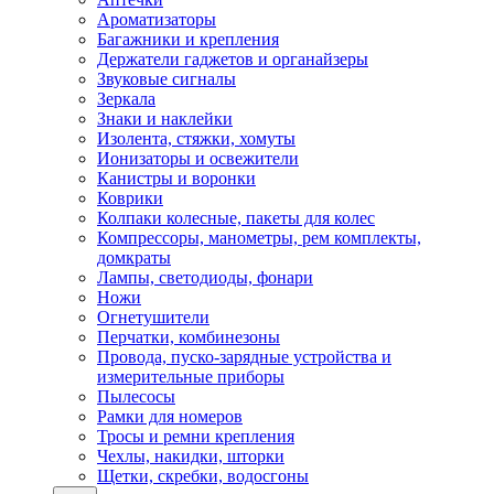
Ароматизаторы
Багажники и крепления
Держатели гаджетов и органайзеры
Звуковые сигналы
Зеркала
Знаки и наклейки
Изолента, стяжки, хомуты
Ионизаторы и освежители
Канистры и воронки
Коврики
Колпаки колесные, пакеты для колес
Компрессоры, манометры, рем комплекты,
домкраты
Лампы, светодиоды, фонари
Ножи
Огнетушители
Перчатки, комбинезоны
Провода, пуско-зарядные устройства и
измерительные приборы
Пылесосы
Рамки для номеров
Тросы и ремни крепления
Чехлы, накидки, шторки
Щетки, скребки, водосгоны