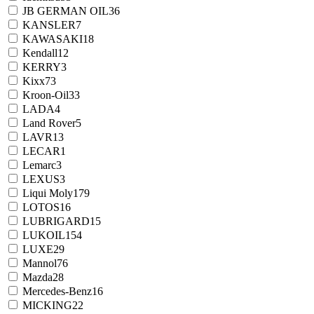
JB GERMAN OIL
36
KANSLER
7
KAWASAKI
18
Kendall
12
KERRY
3
Kixx
73
Kroon-Oil
33
LADA
4
Land Rover
5
LAVR
13
LECAR
1
Lemarc
3
LEXUS
3
Liqui Moly
179
LOTOS
16
LUBRIGARD
15
LUKOIL
154
LUXE
29
Mannol
76
Mazda
28
Mercedes-Benz
16
MICKING
22