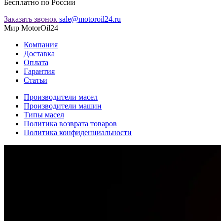
Бесплатно по России
Заказать звонок
sale@motoroil24.ru
Мир MotorOil24
Компания
Доставка
Оплата
Гарантия
Статьи
Производители масел
Производители машин
Типы масел
Политика возврата товаров
Политика конфиденциальности