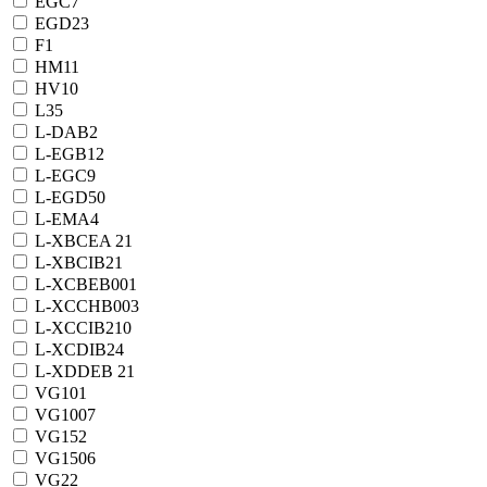
EGC
7
EGD
23
F
1
HM
11
HV
10
L
35
L-DAB
2
L-EGB
12
L-EGC
9
L-EGD
50
L-EMA
4
L-XBCEA 2
1
L-XBCIB2
1
L-XCBEB00
1
L-XCCHB00
3
L-XCCIB2
10
L-XCDIB2
4
L-XDDEB 2
1
VG10
1
VG100
7
VG15
2
VG150
6
VG2
2