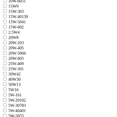
10W-60
51
15W
9
15W-30
3
15W-40
159
15W-50
41
15W-60
2
2.5W
4
20W
8
20W-20
3
20W-40
5
20W-50
66
20W-60
5
25W-40
9
25W-50
1
30W
42
40W
30
50W
13
5W
16
5W-16
1
5W-20
102
5W-30
783
5W-40
401
5W-50
55