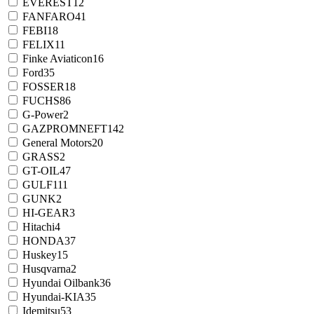
EVEREST
12
FANFARO
41
FEBI
18
FELIX
11
Finke Aviaticon
16
Ford
35
FOSSER
18
FUCHS
86
G-Power
2
GAZPROMNEFT
142
General Motors
20
GRASS
2
GT-OIL
47
GULF
111
GUNK
2
HI-GEAR
3
Hitachi
4
HONDA
37
Huskey
15
Husqvarna
2
Hyundai Oilbank
36
Hyundai-KIA
35
Idemitsu
53