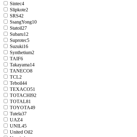
Sintec
4
Slipkote
2
SRS
42
SsangYong
10
Statoil
27
Subaru
12
Suprotec
5
Suzuki
16
Synthetium
2
TAIF
6
Takayama
14
TANECO
8
TCL
2
Teboil
44
TEXACO
51
TOTACHI
92
TOTAL
81
TOYOTA
49
Tutela
37
UAZ
4
UNIL
45
United Oil
2