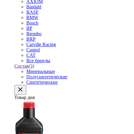
AXIOM
Bardahl
BASF
BMW
Bosch
BP
Brembo
BRP
Carville Racing
Castrol
CAT
Все бренды
Состав
(3)
Минеральные
Полусинтетические
Синтетические
Товар дня