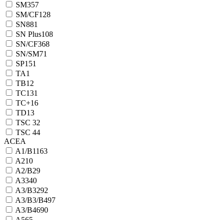
SM
357
SM/CF
128
SN
881
SN Plus
108
SN/CF
368
SN/SM
71
SP
151
TA
1
TB
12
TC
131
TC+
16
TD
13
TSC 3
2
TSC 4
4
ACEA
A1/B1
163
A2
10
A2/B2
9
A3
340
A3/B3
292
A3/B3/B4
97
A3/B4
690
A5
65