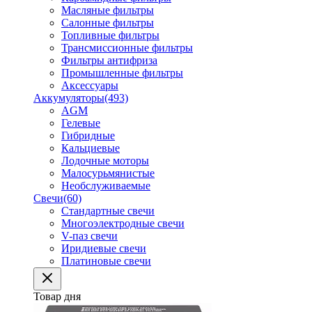
Масляные фильтры
Салонные фильтры
Топливные фильтры
Трансмиссионные фильтры
Фильтры антифриза
Промышленные фильтры
Аксессуары
Аккумуляторы
(493)
AGM
Гелевые
Гибридные
Кальциевые
Лодочные моторы
Малосурьмянистые
Необслуживаемые
Свечи
(60)
Стандартные свечи
Многоэлектродные свечи
V-паз свечи
Иридиевые свечи
Платиновые свечи
Товар дня