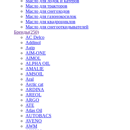
Масло для лодок и катеров
Масло для тракторов
Масло для снегоходов
Масло для газонокосилок
Масло для квадроциклов
Масло для снегооткидывателей
Бренды
(250)
AC Delco
Addinol
Agip
AIM-ONE
AIMOL
ALPHA OIL
AMALIE
AMSOIL
Aral
Arctic cat
ARDINA
AREOL
ARGO
ATE
Atlas Oil
AUTOBACS
AVENO
AWM