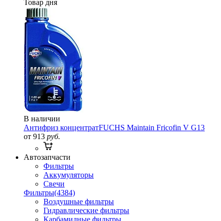
Товар дня
В наличии
Антифриз концентрат
FUCHS Maintain Fricofin V G13
от 913
руб.
Автозапчасти
Фильтры
Аккумуляторы
Свечи
Фильтры
(4384)
Воздушные фильтры
Гидравлические фильтры
Карбамидные фильтры