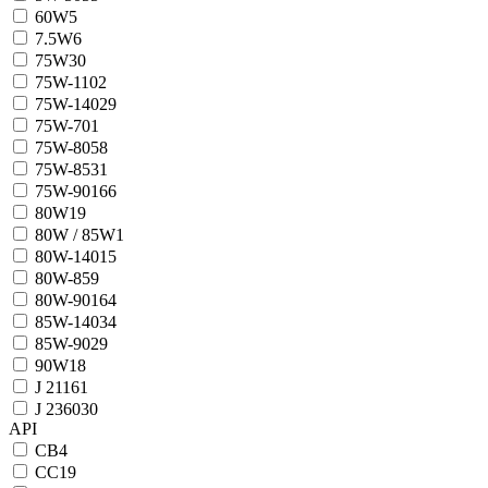
60W
5
7.5W
6
75W
30
75W-110
2
75W-140
29
75W-70
1
75W-80
58
75W-85
31
75W-90
166
80W
19
80W / 85W
1
80W-140
15
80W-85
9
80W-90
164
85W-140
34
85W-90
29
90W
18
J 2116
1
J 2360
30
API
CB
4
CC
19