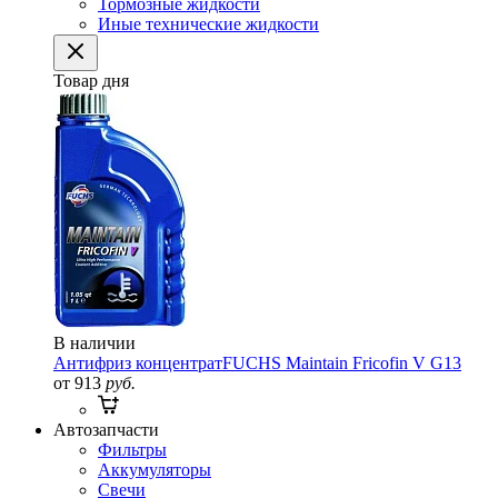
Тормозные жидкости
Иные технические жидкости
Товар дня
В наличии
Антифриз концентрат
FUCHS Maintain Fricofin V G13
от 913
руб.
Автозапчасти
Фильтры
Аккумуляторы
Свечи