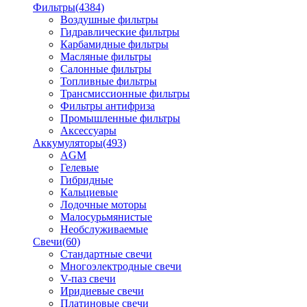
Фильтры
(4384)
Воздушные фильтры
Гидравлические фильтры
Карбамидные фильтры
Масляные фильтры
Салонные фильтры
Топливные фильтры
Трансмиссионные фильтры
Фильтры антифриза
Промышленные фильтры
Аксессуары
Аккумуляторы
(493)
AGM
Гелевые
Гибридные
Кальциевые
Лодочные моторы
Малосурьмянистые
Необслуживаемые
Свечи
(60)
Стандартные свечи
Многоэлектродные свечи
V-паз свечи
Иридиевые свечи
Платиновые свечи