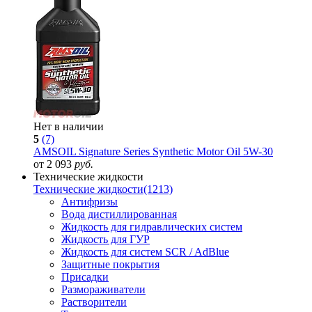
Нет в наличии
5
(7)
AMSOIL Signature Series Synthetic Motor Oil 5W-30
от 2 093
руб.
Технические жидкости
Технические жидкости
(1213)
Антифризы
Вода дистиллированная
Жидкость для гидравлических систем
Жидкость для ГУР
Жидкость для систем SCR / AdBlue
Защитные покрытия
Присадки
Размораживатели
Растворители