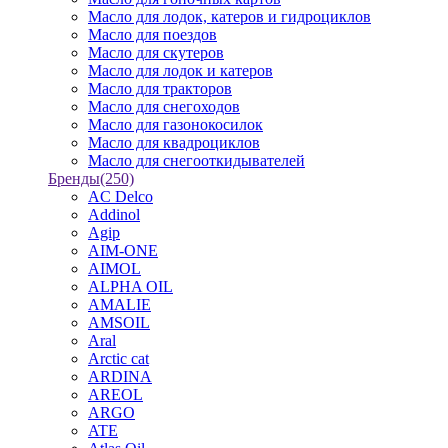
Масло для лодок, катеров и гидроциклов
Масло для поездов
Масло для скутеров
Масло для лодок и катеров
Масло для тракторов
Масло для снегоходов
Масло для газонокосилок
Масло для квадроциклов
Масло для снегооткидывателей
Бренды
(250)
AC Delco
Addinol
Agip
AIM-ONE
AIMOL
ALPHA OIL
AMALIE
AMSOIL
Aral
Arctic cat
ARDINA
AREOL
ARGO
ATE