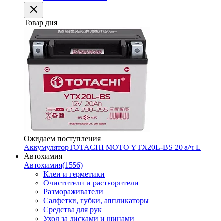
Товар дня
Ожидаем поступления
Аккумулятор
TOTACHI MOTO YTX20L-BS 20 а/ч L
Автохимия
Автохимия
(1556)
Клеи и герметики
Очистители и растворители
Размораживатели
Салфетки, губки, аппликаторы
Средства для рук
Уход за дисками и шинами