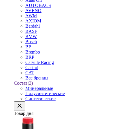
Atlas Oil
AUTOBACS
AVENO
AWM
AXIOM
Bardahl
BASF
BMW
Bosch
BP
Brembo
BRP
Carville Racing
Castrol
CAT
Все бренды
Состав
(3)
Минеральные
Полусинтетические
Синтетические
Товар дня